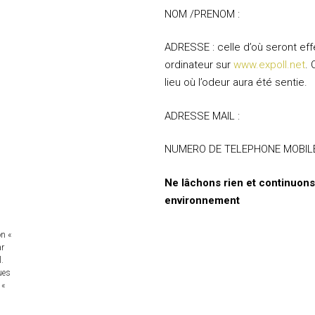
NOM /PRENOM :
ADRESSE : celle d’où seront ef
ordinateur sur
www.expoll.net
.
lieu où l’odeur aura été sentie.
ADRESSE MAIL :
NUMERO DE TELEPHONE MOBILE (o
Ne lâchons rien et continuons
environnement
on «
ar
.
ues
 «