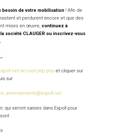
 besoin de votre mobilisation
! Afin de
xistent et perdurent encore et que des
ent mises en œuvre,
continuez à
e la société CLAUGER ou inscrivez-vous
.
 :
expoll.net/accueil.php.php
et cliquer sur
uis sur
ce_amendements@expoll.net
, qui seront saisies dans Expoll pour
sont :
ts