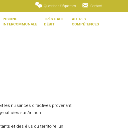
Questions fréquentes
Contact
PISCINE
TRÈS HAUT
AUTRES
INTERCOMMUNALE
DÉBIT
COMPÉTENCES
bit les nuisances olfactives provenant
e situées sur Anthon.
tants et des élus du territoire, un