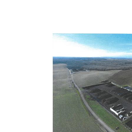
Hit enter to search or ESC to close