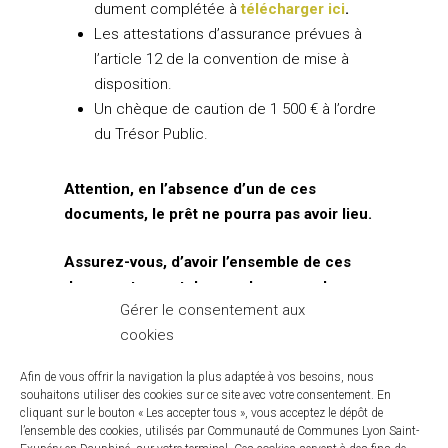
dument complétée à
télécharger ici
.
Les attestations d’assurance prévues à
l’article 12 de la convention de mise à
disposition.
Un chèque de caution de 1 500 € à l’ordre
du Trésor Public.
Attention, en l’absence d’un de ces
documents, le prêt ne pourra pas avoir lieu.
Assurez-vous, d’avoir l’ensemble de ces
documents avant de prendre un rendez-
Gérer le consentement aux
vous.
cookies
Le broyeur sera à récupérer et à rapporter le
Afin de vous offrir la navigation la plus adaptée à vos besoins, nous
matin à 8h30 à Charvieu-Chavagneux.
souhaitons utiliser des cookies sur ce site avec votre consentement. En
cliquant sur le bouton « Les accepter tous », vous acceptez le dépôt de
Il pourra être emprunté pour 24h ou 48h
l’ensemble des cookies, utilisés par Communauté de Communes Lyon Saint-