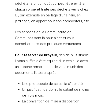
déchèterie ont un coût qui peut être évité si
Les conseils communau
Collecte
EAU, ASSAINISSEMENT
chacun broie et traite ses déchets verts chez
ENVIRONNEMENT
Les Communes et leurs
Déchets recyclables
lui, par exemple en paillage d’une haie, en
représentants au sein d
Eau
PLAN CLIMAT AIR ENER
jardinage, en apport pour son composteur, etc.
Déchèteries
Assainissement
Démarche d’élaboration
PISCINE INTERCOMMU
Broyeur de végétaux
Les services de la Communauté de
GEMAPI
Documents
TRÈS HAUT DÉBIT
Communes sont là pour aider et vous
Compostage
conseiller dans ces pratiques vertueuses.
Rénovation énergétique
Club Climat
AUTRES COMPÉTENCE
Biodéchets
Mise en oeuvre
Développement écono
Pour réserver ce broyeur
, rien de plus simple,
Autres déchets
QUESTIONS FRÉQUEN
il vous suffira d’être équipé d’un véhicule avec
Plan de Protection de
Aires d’accueil des gens
CONTACT
PREVENTION
un attache remorque et de vous munir des
l’Atmosphère
voyage
documents listés ci-après :
Mon Tri
Mobilité
Sentiers pédestres
Une photocopie de sa carte d’identité.
Covoiturage
Mission locale
Un justificatif de domicile datant de moins
Fonds Air Bois
Logement
de trois mois.
La convention de mise à disposition