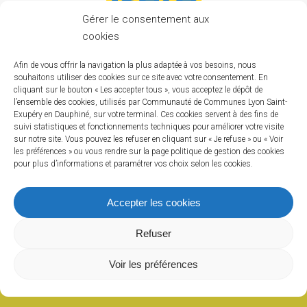
Gérer le consentement aux
cookies
Afin de vous offrir la navigation la plus adaptée à vos besoins, nous
souhaitons utiliser des cookies sur ce site avec votre consentement. En
Communauté de Communes Lyon Saint
cliquant sur le bouton « Les accepter tous », vous acceptez le dépôt de
Exupéry en Dauphiné
l’ensemble des cookies, utilisés par Communauté de Communes Lyon Saint-
Exupéry en Dauphiné, sur votre terminal. Ces cookies servent à des fins de
suivi statistiques et fonctionnements techniques pour améliorer votre visite
4, Avenue Alexandre Grammont 38230
sur notre site. Vous pouvez les refuser en cliquant sur « Je refuse » ou « Voir
CHARVIEU-CHAVAGNEUX
les préférences » ou vous rendre sur la page politique de gestion des cookies
pour plus d’informations et paramétrer vos choix selon les cookies.
Tél. : 04.72.46.19.80
Accepter les cookies
Refuser
Voir les préférences
Mentions légales
|
Politique de
confidentialité
|
Plan du site