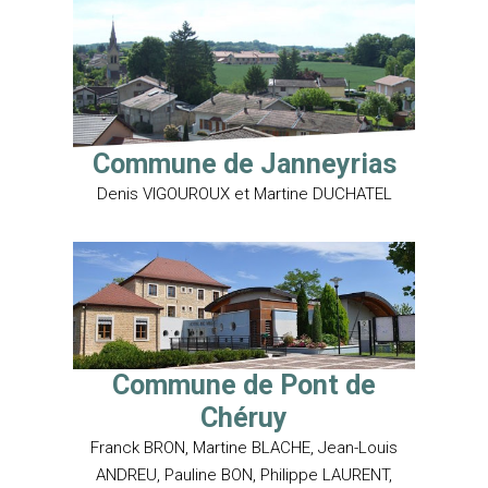
Commune de Janneyrias
Denis VIGOUROUX et Martine DUCHATEL
LA COMMUNAUTÉ DE
COMMUNES
Les Élus
GESTION DES DÉCHET
Les conseils communau
Collecte
EAU, ASSAINISSEMENT
Commune de Pont de
ENVIRONNEMENT
Les Communes et leurs
Déchets recyclables
Chéruy
représentants au sein d
Eau
PLAN CLIMAT AIR ENER
Déchèteries
Franck BRON, Martine BLACHE, Jean-Louis
Assainissement
Démarche d’élaboration
PISCINE INTERCOMMU
ANDREU, Pauline BON, Philippe LAURENT,
Broyeur de végétaux