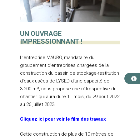
UN OUVRAGE
IMPRESSIONNANT !
L’entreprise MAURO, mandataire du
groupement d’entreprises chargées de la
construction du bassin de stockage-restitution
d’eaux usées de LYSED d’une capacité de
3 200 m3, nous propose une rétrospective du
chantier qui aura duré 11 mois, du 29 aout 2022
LA COMMUNAUTÉ DE
au 26 juillet 2023.
COMMUNES
Les Élus
GESTION DES DÉCHET
Cliquez ici pour voir le film des travaux
Les conseils communau
Collecte
EAU, ASSAINISSEMENT
Cette construction de plus de 10 mètres de
ENVIRONNEMENT