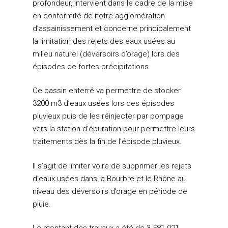
Les Communes et leurs
Déchets recyclables
profondeur, intervient dans le cadre de la mise
représentants au sein d
Eau
PLAN CLIMAT AIR ENER
en conformité de notre agglomération
Déchèteries
d’assainissement et concerne principalement
Assainissement
Démarche d’élaboration
PISCINE INTERCOMMU
Broyeur de végétaux
la limitation des rejets des eaux usées au
GEMAPI
Documents
TRÈS HAUT DÉBIT
milieu naturel (déversoirs d’orage) lors des
Compostage
épisodes de fortes précipitations.
Rénovation énergétique
Club Climat
AUTRES COMPÉTENCE
Biodéchets
Mise en oeuvre
Développement écono
Ce bassin enterré va permettre de stocker
Autres déchets
QUESTIONS FRÉQUEN
3200 m3 d’eaux usées lors des épisodes
Plan de Protection de
Aires d’accueil des gens
CONTACT
PREVENTION
pluvieux puis de les réinjecter par pompage
l’Atmosphère
voyage
vers la station d’épuration pour permettre leurs
Mon Tri
Mobilité
Sentiers pédestres
traitements dès la fin de l’épisode pluvieux.
Covoiturage
Mission locale
Il s’agit de limiter voire de supprimer les rejets
Fonds Air Bois
Logement
d’eaux usées dans la Bourbre et le Rhône au
niveau des déversoirs d’orage en période de
pluie.