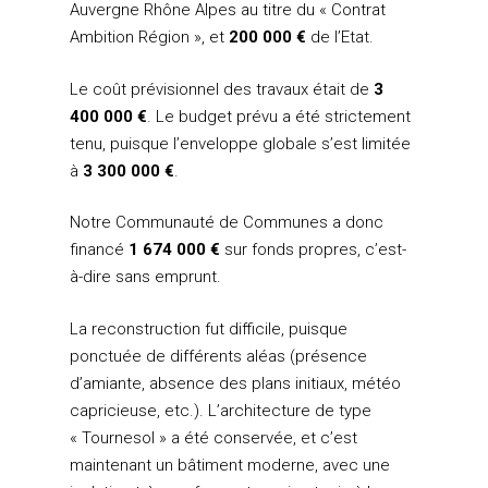
Auvergne Rhône Alpes au titre du « Contrat
Ambition Région », et
200 000 €
de l’Etat.
Le coût prévisionnel des travaux était de
3
400 000 €
. Le budget prévu a été strictement
tenu, puisque l’enveloppe globale s’est limitée
LA COMMUNAUTÉ DE
à
3 300 000 €
.
COMMUNES
Les Élus
GESTION DES DÉCHET
Notre Communauté de Communes a donc
financé
1 674 000 €
sur fonds propres, c’est-
Les conseils communau
Collecte
EAU, ASSAINISSEMENT
à-dire sans emprunt.
ENVIRONNEMENT
Les Communes et leurs
Déchets recyclables
représentants au sein d
Eau
PLAN CLIMAT AIR ENER
La reconstruction fut difficile, puisque
Déchèteries
ponctuée de différents aléas (présence
Assainissement
Démarche d’élaboration
PISCINE INTERCOMMU
Broyeur de végétaux
d’amiante, absence des plans initiaux, météo
GEMAPI
Documents
TRÈS HAUT DÉBIT
capricieuse, etc.). L’architecture de type
Compostage
« Tournesol » a été conservée, et c’est
Rénovation énergétique
Club Climat
AUTRES COMPÉTENCE
Biodéchets
maintenant un bâtiment moderne, avec une
Mise en oeuvre
Développement écono