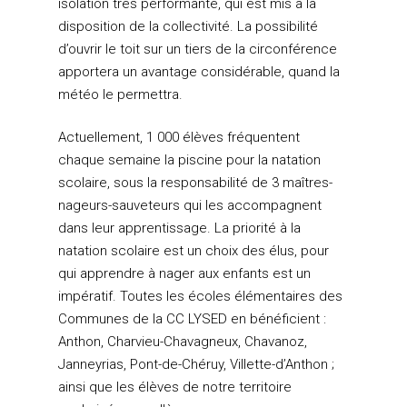
isolation très performante, qui est mis à la
Autres déchets
QUESTIONS FRÉQUEN
disposition de la collectivité. La possibilité
Plan de Protection de
Aires d’accueil des gens
CONTACT
PREVENTION
d’ouvrir le toit sur un tiers de la circonférence
l’Atmosphère
voyage
apportera un avantage considérable, quand la
Mon Tri
Mobilité
Sentiers pédestres
météo le permettra.
Covoiturage
Mission locale
Actuellement, 1 000 élèves fréquentent
Fonds Air Bois
Logement
chaque semaine la piscine pour la natation
scolaire, sous la responsabilité de 3 maîtres-
nageurs-sauveteurs qui les accompagnent
dans leur apprentissage. La priorité à la
natation scolaire est un choix des élus, pour
qui apprendre à nager aux enfants est un
impératif. Toutes les écoles élémentaires des
Communes de la CC LYSED en bénéficient :
Anthon, Charvieu-Chavagneux, Chavanoz,
Janneyrias, Pont-de-Chéruy, Villette-d’Anthon ;
ainsi que les élèves de notre territoire