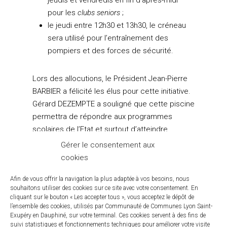
jeudis et vendredis en fin d’après-midi
pour les
clubs seniors
;
le jeudi entre 12h30 et 13h30, le créneau
sera utilisé pour l’entraînement des
pompiers et des forces de sécurité.
Lors des allocutions, le Président Jean-Pierre
BARBIER a félicité les élus pour cette initiative.
Gérard DEZEMPTE a souligné que cette piscine
permettra de répondre aux programmes
scolaires de l’Etat et surtout d’atteindre
l’objectif permettant à tous les enfants de
Gérer le consentement aux
notre territoire, de “savoir nager”. Il a
cookies
également rappelé que l’équipement sera à la
Afin de vous offrir la navigation la plus adaptée à vos besoins, nous
disposition du public, et qu’il lui souhaite une
souhaitons utiliser des cookies sur ce site avec votre consentement. En
longue vie au service de nos habitants.
cliquant sur le bouton « Les accepter tous », vous acceptez le dépôt de
l’ensemble des cookies, utilisés par Communauté de Communes Lyon Saint-
Exupéry en Dauphiné, sur votre terminal. Ces cookies servent à des fins de
suivi statistiques et fonctionnements techniques pour améliorer votre visite