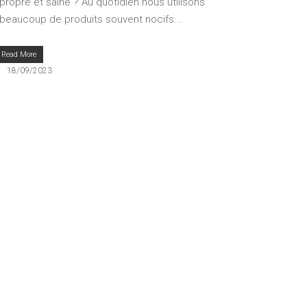
propre et saine ? Au quotidien nous utilisons
beaucoup de produits souvent nocifs...
Read More
18/09/2023