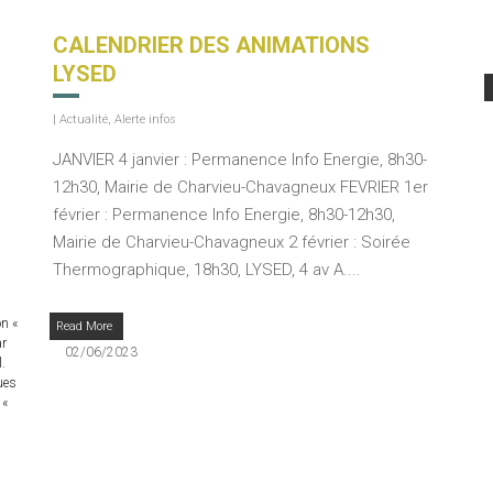
CALENDRIER DES ANIMATIONS
LYSED
|
Actualité
,
Alerte infos
JANVIER 4 janvier : Permanence Info Energie, 8h30-
12h30, Mairie de Charvieu-Chavagneux FEVRIER 1er
février : Permanence Info Energie, 8h30-12h30,
Mairie de Charvieu-Chavagneux 2 février : Soirée
Thermographique, 18h30, LYSED, 4 av A....
on «
Read More
ar
02/06/2023
.
ues
 «