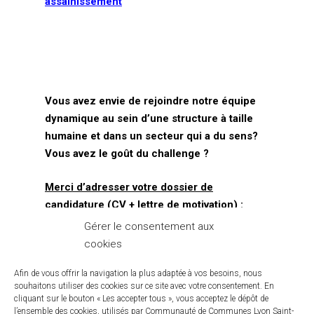
assainissement
Mise en oeuvre
Développement écono
Autres déchets
QUESTIONS FRÉQUEN
Plan de Protection de
Aires d’accueil des gens
CONTACT
PREVENTION
l’Atmosphère
voyage
Mon Tri
Mobilité
Sentiers pédestres
Vous avez envie de rejoindre notre équipe
Covoiturage
Mission locale
dynamique au sein d’une structure à taille
Fonds Air Bois
Logement
humaine et dans un secteur qui a du sens?
Vous avez le goût du challenge ?
Merci d’adresser votre dossier de
candidature (CV + lettre de motivation) :
Gérer le consentement aux
Soit sur le site emploi-territorial via les
cookies
liens mentionnés ci-dessus
Soit par mail à l’adresse suivante :
Afin de vous offrir la navigation la plus adaptée à vos besoins, nous
souhaitons utiliser des cookies sur ce site avec votre consentement. En
administration@lysed.fr
cliquant sur le bouton « Les accepter tous », vous acceptez le dépôt de
l’ensemble des cookies, utilisés par Communauté de Communes Lyon Saint-